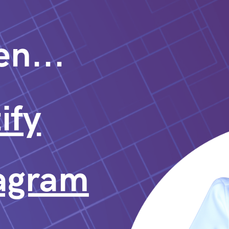
n...
ify
tagram